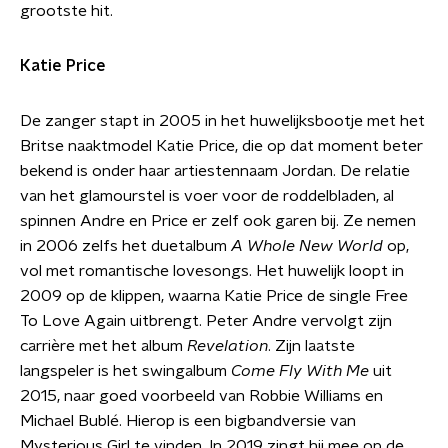
grootste hit.
Katie Price
De zanger stapt in 2005 in het huwelijksbootje met het
Britse naaktmodel Katie Price, die op dat moment beter
bekend is onder haar artiestennaam Jordan. De relatie
van het glamourstel is voer voor de roddelbladen, al
spinnen Andre en Price er zelf ook garen bij. Ze nemen
in 2006 zelfs het duetalbum
A Whole New World
op,
vol met romantische lovesongs. Het huwelijk loopt in
2009 op de klippen, waarna Katie Price de single Free
To Love Again uitbrengt. Peter Andre vervolgt zijn
carrière met het album
Revelation
. Zijn laatste
langspeler is het swingalbum
Come Fly With Me
uit
2015, naar goed voorbeeld van Robbie Williams en
Michael Bublé. Hierop is een bigbandversie van
Mysterious Girl te vinden. In 2019 zingt hij mee op de