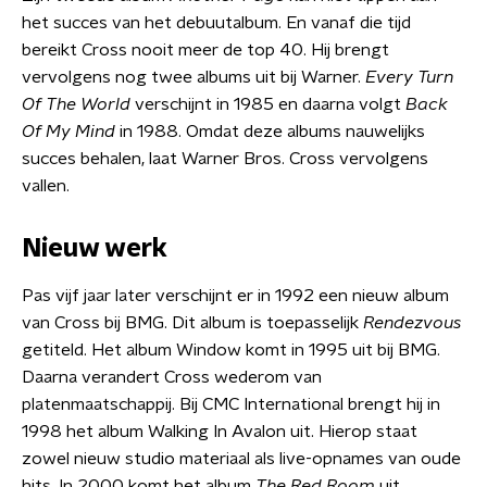
het succes van het debuutalbum. En vanaf die tijd
bereikt Cross nooit meer de top 40. Hij brengt
vervolgens nog twee albums uit bij Warner.
Every Turn
Of The World
verschijnt in 1985 en daarna volgt
Back
Of My Mind
in 1988. Omdat deze albums nauwelijks
succes behalen, laat Warner Bros. Cross vervolgens
vallen.
Nieuw werk
Pas vijf jaar later verschijnt er in 1992 een nieuw album
van Cross bij BMG. Dit album is toepasselijk
Rendezvous
getiteld. Het album Window komt in 1995 uit bij BMG.
Daarna verandert Cross wederom van
platenmaatschappij. Bij CMC International brengt hij in
1998 het album Walking In Avalon uit. Hierop staat
zowel nieuw studio materiaal als live-opnames van oude
hits. In 2000 komt het album
The Red Room
uit,