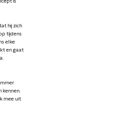
cept is
t hij zich
op tijdens
ns elke
kt en gaat
a.
 nummer
m kennen.
k mee uit