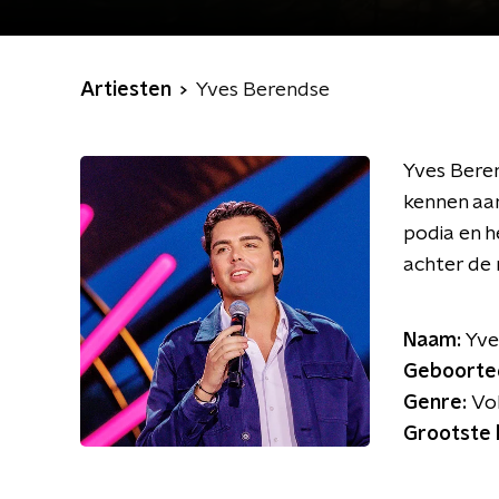
Artiesten
Yves Berendse
Yves Beren
kennen aan 
podia en h
achter de 
Naam:
Yve
Geboorte
Genre:
Vo
Grootste 