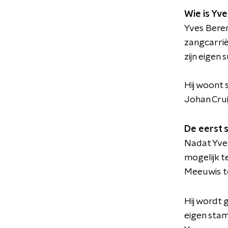
Wie is Yv
Yves Beren
zangcarriè
zijn eigen 
Hij woont 
Johan Crui
De eerst s
Nadat Yves
mogelijk t
Meeuwis t
Hij wordt 
eigen stam