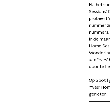
Na het suc
Sessions’.
probeert Y
nummer zit 
nummers, 
In de maan
Home Sessio
Wonderland
aan ‘Yves’
door te he
Op Spotify
‘Yves’ Hom
genieten.