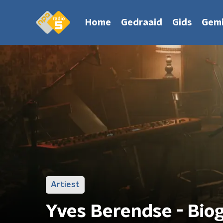
Home
Gedraaid
Gids
Gemi
Artiest
Yves Berendse - Biog