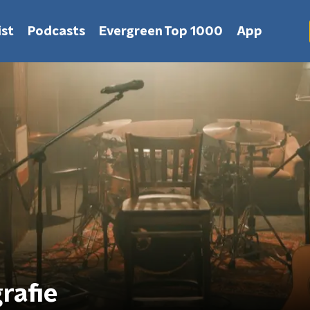
st
Podcasts
Evergreen Top 1000
App
rafie