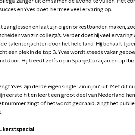
ollega zanger uit om samen de avond te vullen. Het con
succes en Yves doet hiermee veel ervaring op.
 zanglessen en laat zijn eigen orkestbanden maken, zoda
heiden van zijn collega’s. Verder doet hij veel ervaring 
nde talentenjachten door het hele land. Hij behaalt tijde
cht een plek in de top 3. Yves wordt steeds vaker geboe
nd door. Hij treedt zelfs op in Spanje,Curaçao en op Ibiz
ngt Yves zijn derde eigen single ‘Zin in jou’ uit. Met dit
 zijn eerste hit en leert een groot deel van Nederland he
et nummer zingt of het wordt gedraaid, zingt het publie
t.
L kerstspecial