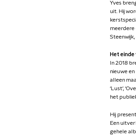
Yves breng
uit. Hij w
kerstspecia
meerdere 
Steenwijk,
Het einde
In 2018 br
nieuwe en o
alleen ma
‘Lust’, ‘O
het publie
Hij present
Een uitverk
gehele alb