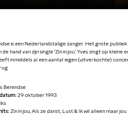
dse is een Nederlandstalige zanger. Het grote publiek
de hand van zijn single ‘Zin in jou’. Yves zingt op kleine 
eeft inmiddels al een aantal eigen (uitverkochte) conce
rug.
s Berendse
datum:
29 oktober 1993
lks
hits:
Zin in jou, Als ze danst, Lust & Ik wil alleen maar jou