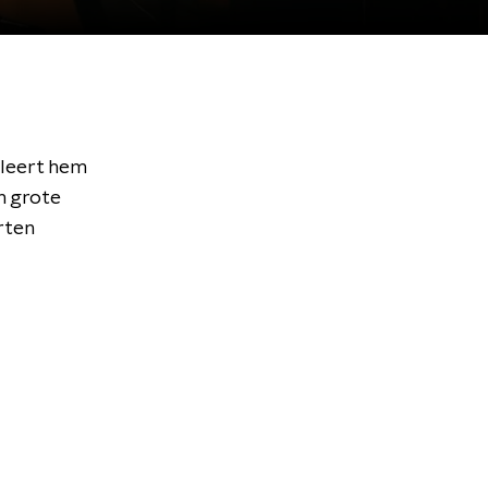
 leert hem
en grote
rten