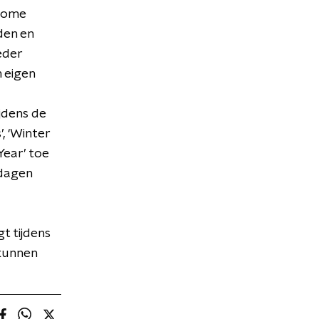
 Home
den en
eder
n eigen
jdens de
’, ‘Winter
Year’ toe
tdagen
t tijdens
 kunnen