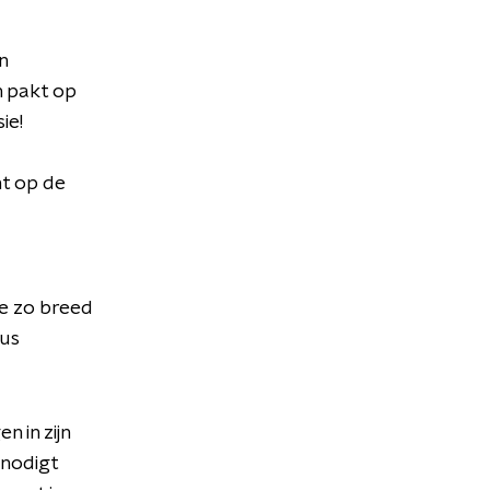
n
n pakt op
ie!
ht op de
re zo breed
uus
 in zijn
 nodigt