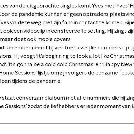
ces van de uitgebrachte singles komt Yves met ‘Yves’
 Door de pandemie kunnen er geen optredens plaatsvin
ves via deze weg met zijn fans in contact te komen. Bij i
ook een videoclip in een sfeervolle setting. Hij zingt zij
maar doet ook mooie covers.
d december neemt hij vier toepasselijke nummers op ti
ns. Hij voegt ‘It’s beginning to look a lot like Christmas
’, ‘It’s gonna be a cold cold Christmas’ en ‘Happy New 
 Home Sessions’ lijstje om zijn volgers de eenzame fees
lpen tijdens de pandemie.
 staat een verzamelalbum met alle nummers die hij zing
e Sessions’ zodat de liefhebbers er ieder moment van