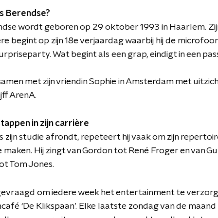
es Berendse?
dse wordt geboren op 29 oktober 1993 in Haarlem. Zij
re begint op zijn 18e verjaardag waarbij hij de microfoo
surpriseparty. Wat begint als een grap, eindigt in een pass
samen met zijn vriendin Sophie in Amsterdam met uitzic
jff ArenA.
tappen in zijn carrière
 zijn studie afrondt, repeteert hij vaak om zijn repertoi
e maken. Hij zingt van Gordon tot René Froger en van G
ot Tom Jones.
gevraagd om iedere week het entertainment te verzorgen
café ‘De Klikspaan’. Elke laatste zondag van de maand