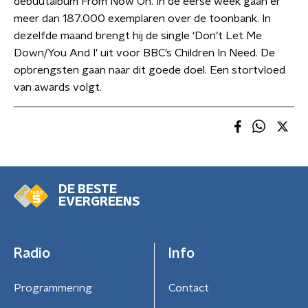
debuutalbum From Now On. In de eerse week gaan er
meer dan 187.000 exemplaren over de toonbank. In
dezelfde maand brengt hij de single ‘Don’t Let Me
Down/You And I’ uit voor BBC’s Children In Need. De
opbrengsten gaan naar dit goede doel. Een stortvloed
van awards volgt.
DE BESTE
EVERGREENS
Radio
Info
Programmering
Contact