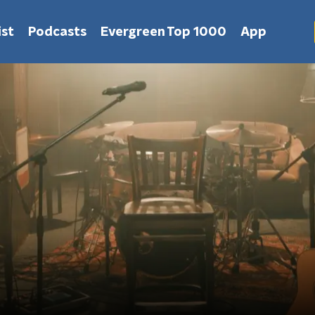
st
Podcasts
Evergreen Top 1000
App