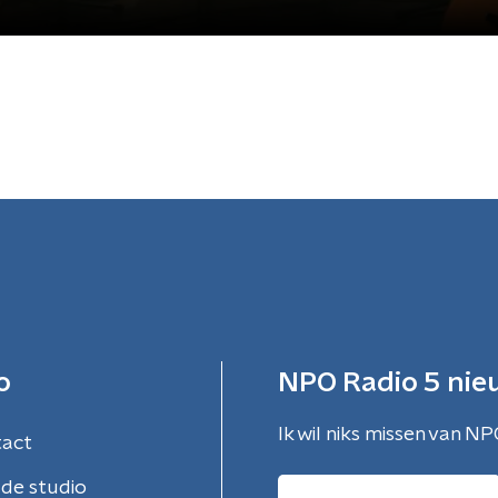
o
NPO Radio 5 nie
Ik wil niks missen van NP
tact
de studio