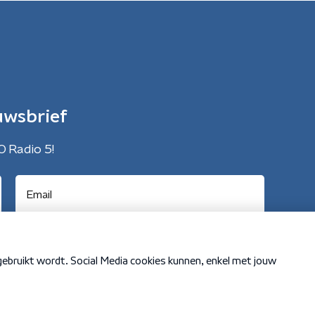
uwsbrief
O Radio 5!
Cookiebeleid