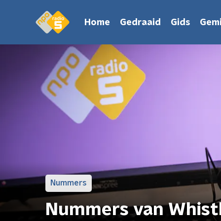
Home
Gedraaid
Gids
Gemi
Nummers
Nummers van Whistl