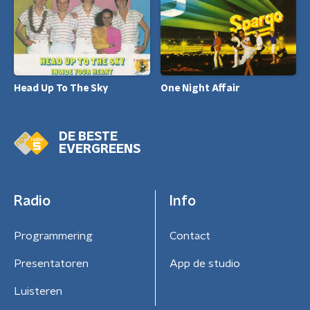
One Night Affair
Head Up To The Sky
DE BESTE
EVERGREENS
Radio
Info
Programmering
Contact
Presentatoren
App de studio
Luisteren