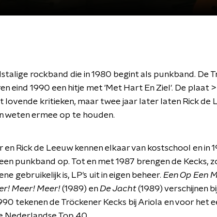
talige rockband die in 1980 begint als punkband. De 
en eind 1990 een hitje met 'Met Hart En Ziel'. De plaat >
t lovende kritieken, maar twee jaar later laten Rick de
en weten ermee op te houden.
 en Rick de Leeuw kennen elkaar van kostschool en in 
 een punkband op. Tot en met 1987 brengen de Kecks, zo
e gebruikelijk is, LP's uit in eigen beheer.
Een Op Een M
r! Meer! Meer!
(1989) en
De Jacht
(1989) verschijnen bi
1990 tekenen de Tröckener Kecks bij Ariola en voor het e
e Nederlandse Top 40.