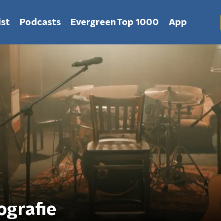
st
Podcasts
Evergreen Top 1000
App
ografie