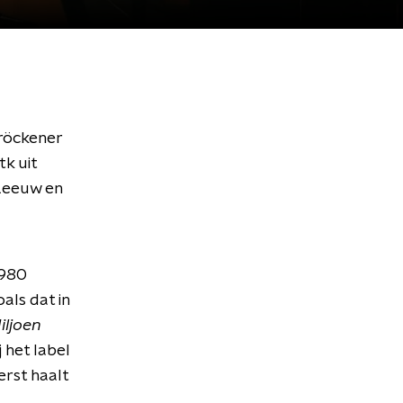
Tröckener
tk uit
 Leeuw en
1980
als dat in
iljoen
j het label
erst haalt