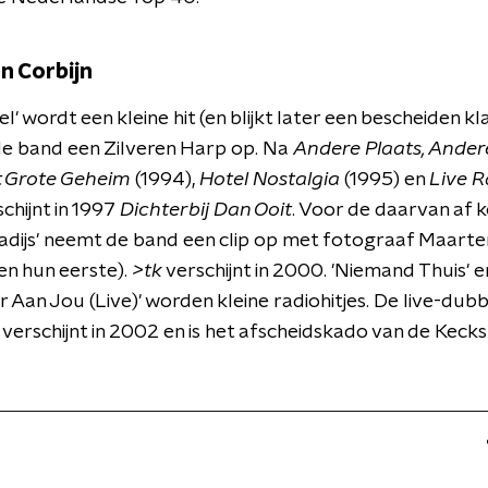
n Corbijn
el' wordt een kleine hit (en blijkt later een bescheiden kl
de band een Zilveren Harp op. Na
Andere Plaats, Andere
 Grote Geheim
(1994),
Hotel Nostalgia
(1995) en
Live R
schijnt in 1997
Dichterbij Dan Ooit
. Voor de daarvan af
radijs' neemt de band een clip op met fotograaf Maarte
en hun eerste).
>tk
verschijnt in 2000. 'Niemand Thuis' e
 Aan Jou (Live)' worden kleine radiohitjes. De live-dub
verschijnt in 2002 en is het afscheidskado van de Keck