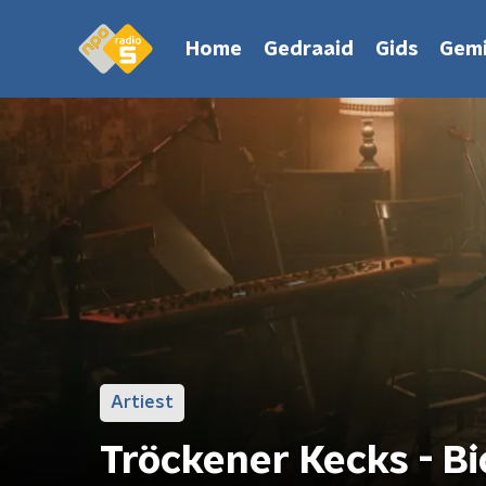
Home
Gedraaid
Gids
Gemi
Artiest
Tröckener Kecks - Bi