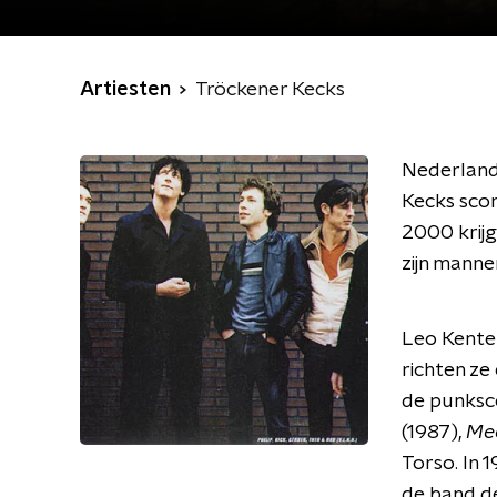
Artiesten
Tröckener Kecks
Nederlands
Kecks scor
2000 krijg
zijn mann
Leo Kenter
richten ze
de punkscen
(1987),
Mee
Torso. In 
de band d