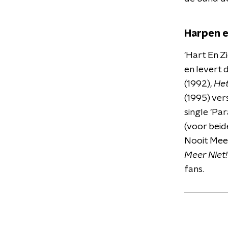
Harpen e
'Hart En Zi
en levert 
(1992),
Het
(1995) ver
single 'Pa
(voor beid
Nooit Meer
Meer Niet!
fans.