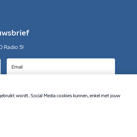
uwsbrief
O Radio 5!
Cookiebeleid