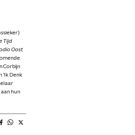
assieker)
 Tijd
adio Oost
 komende
n Corbijn
n 'Ik Denk
belaar
s aan hun