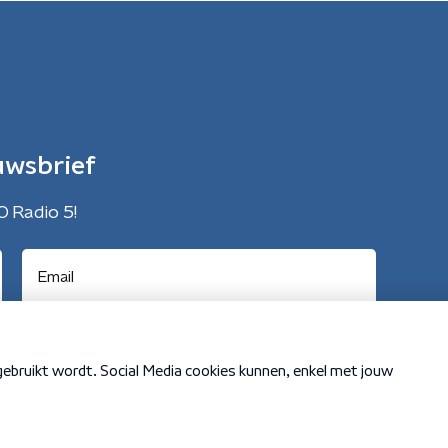
uwsbrief
O Radio 5!
Cookiebeleid