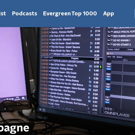
st
Podcasts
Evergreen Top 1000
App
pagne