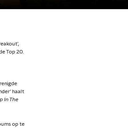
reakout',
 de Top 20.
erenigde
nder' haalt
 In The
lbums op te