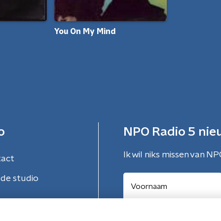
You On My Mind
o
NPO Radio 5 nie
Ik wil niks missen van NP
tact
de studio
Aanmelden