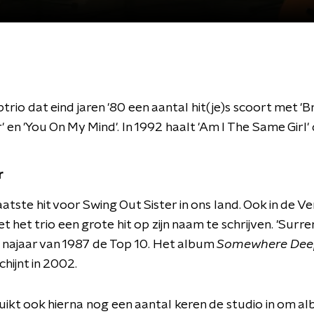
trio dat eind jaren '80 een aantal hit(je)s scoort met 'B
' en 'You On My Mind'. In 1992 haalt 'Am I The Same Girl'
r
aatste hit voor Swing Out Sister in ons land. Ook in de V
t het trio een grote hit op zijn naam te schrijven. 'Surre
t najaar van 1987 de Top 10. Het album
Somewhere Deep
hijnt in 2002.
ikt ook hierna nog een aantal keren de studio in om a