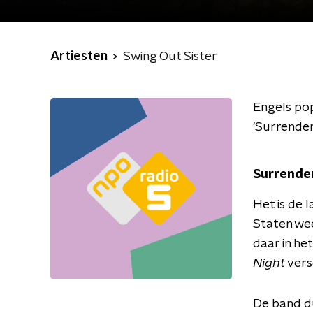
Artiesten
Swing Out Sister
Engels pop
'Surrender
Surrende
Het is de l
Staten wee
daar in he
Night
versc
De band du