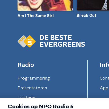
Break Out
Am I The Same Girl
DE BESTE
EVERGREENS
Radio
Inf
Programmering
Con
Presentatoren
App 
Luisteren