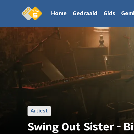
Home
Gedraaid
Gids
Gemi
Artiest
Swing Out Sister - B