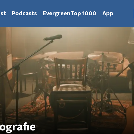
st
Podcasts
Evergreen Top 1000
App
iografie