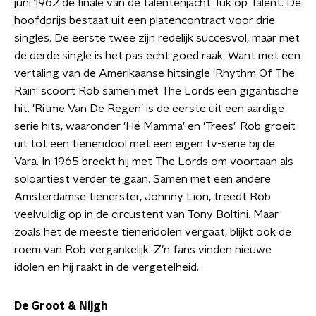
juni 1962 de finale van de talentenjacht Tuk op Talent. De
hoofdprijs bestaat uit een platencontract voor drie
singles. De eerste twee zijn redelijk succesvol, maar met
de derde single is het pas echt goed raak. Want met een
vertaling van de Amerikaanse hitsingle 'Rhythm Of The
Rain' scoort Rob samen met The Lords een gigantische
hit. 'Ritme Van De Regen' is de eerste uit een aardige
serie hits, waaronder 'Hé Mamma' en 'Trees'. Rob groeit
uit tot een tieneridool met een eigen tv-serie bij de
Vara. In 1965 breekt hij met The Lords om voortaan als
soloartiest verder te gaan. Samen met een andere
Amsterdamse tienerster, Johnny Lion, treedt Rob
veelvuldig op in de circustent van Tony Boltini. Maar
zoals het de meeste tieneridolen vergaat, blijkt ook de
roem van Rob vergankelijk. Z’n fans vinden nieuwe
idolen en hij raakt in de vergetelheid.
De Groot & Nijgh