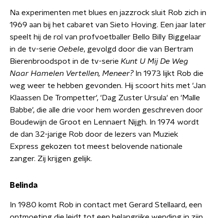
Na experimenten met blues en jazzrock sluit Rob zich in
1969 aan bij het cabaret van Sieto Hoving. Een jaar later
speelt hij de rol van profvoetballer Bello Billy Biggelaar
in de tv-serie
Oebele
, gevolgd door die van Bertram
Bierenbroodspot in de tv-serie
Kunt U Mij De Weg
Naar Hamelen Vertellen, Meneer?
In 1973 lijkt Rob die
weg weer te hebben gevonden. Hij scoort hits met 'Jan
Klaassen De Trompetter', 'Dag Zuster Ursula' en 'Malle
Babbe', die alle drie voor hem worden geschreven door
Boudewijn de Groot en Lennaert Nijgh. In 1974 wordt
de dan 32-jarige Rob door de lezers van Muziek
Express gekozen tot meest belovende nationale
zanger. Zij krijgen gelijk.
Belinda
In 1980 komt Rob in contact met Gerard Stellaard, een
ontmoeting die leidt tot een belangrijke wending in zijn