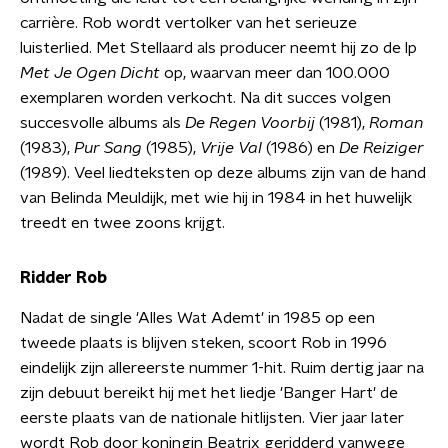
carrière. Rob wordt vertolker van het serieuze
luisterlied. Met Stellaard als producer neemt hij zo de lp
Met Je Ogen Dicht
op, waarvan meer dan 100.000
exemplaren worden verkocht. Na dit succes volgen
succesvolle albums als
De Regen Voorbij
(1981),
Roman
(1983),
Pur Sang
(1985),
Vrije Val
(1986) en
De Reiziger
(1989). Veel liedteksten op deze albums zijn van de hand
van Belinda Meuldijk, met wie hij in 1984 in het huwelijk
treedt en twee zoons krijgt.
Ridder Rob
Nadat de single 'Alles Wat Ademt' in 1985 op een
tweede plaats is blijven steken, scoort Rob in 1996
eindelijk zijn allereerste nummer 1-hit. Ruim dertig jaar na
zijn debuut bereikt hij met het liedje 'Banger Hart' de
eerste plaats van de nationale hitlijsten. Vier jaar later
wordt Rob door koningin Beatrix geridderd vanwege