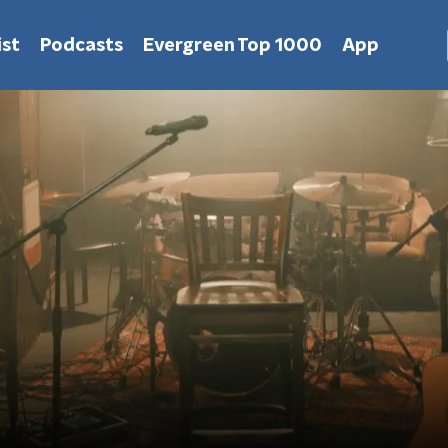
st
Podcasts
Evergreen Top 1000
App