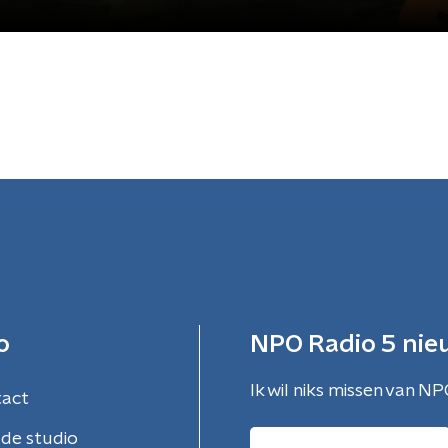
o
NPO Radio 5 nie
Ik wil niks missen van NP
tact
de studio