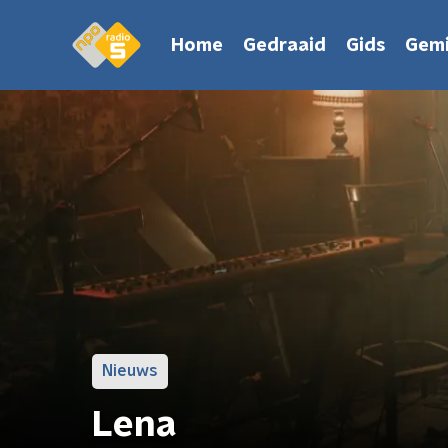
Home
Gedraaid
Gids
Gemi
Nieuws
Lena