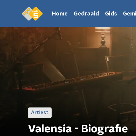
Home
Gedraaid
Gids
Gemi
Artiest
Valensia - Biografie