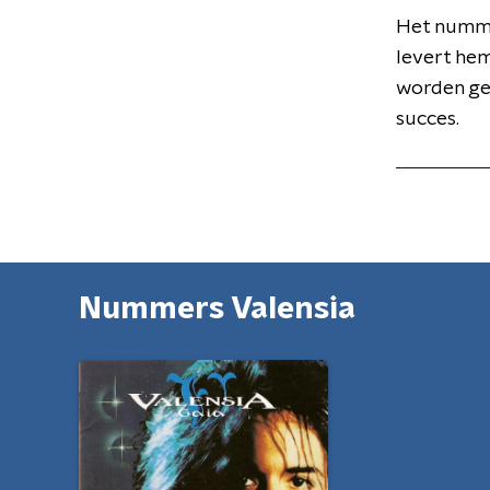
Het nummer
levert hem
worden gee
succes.
Nummers Valensia