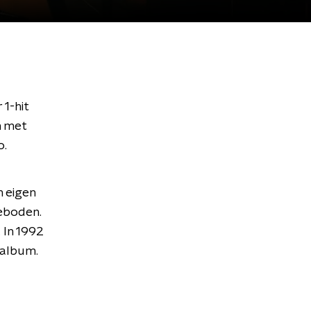
1-hit
n met
o.
n eigen
geboden.
 In 1992
talbum.