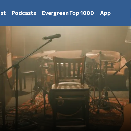
st
Podcasts
Evergreen Top 1000
App