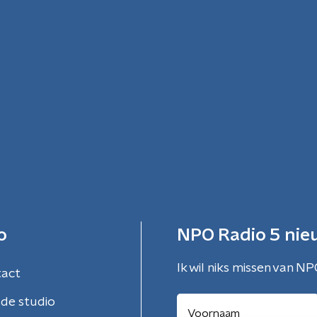
o
NPO Radio 5 nie
Ik wil niks missen van NP
tact
de studio