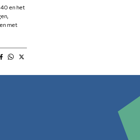
 40 en het
gen,
 en met