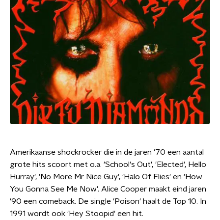
Amerikaanse shockrocker die in de jaren '70 een aantal
grote hits scoort met o.a. 'School's Out', 'Elected', Hello
Hurray', 'No More Mr Nice Guy', 'Halo Of Flies' en 'How
You Gonna See Me Now'. Alice Cooper maakt eind jaren
'90 een comeback. De single 'Poison' haalt de Top 10. In
1991 wordt ook 'Hey Stoopid' een hit.