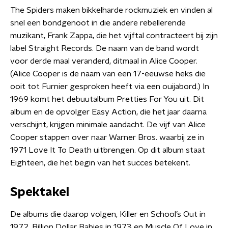
The Spiders maken bikkelharde rockmuziek en vinden al
snel een bondgenoot in die andere rebellerende
muzikant, Frank Zappa, die het vijftal contracteert bij zijn
label Straight Records. De naam van de band wordt
voor derde maal veranderd, ditmaal in Alice Cooper.
(Alice Cooper is de naam van een 17-eeuwse heks die
ooit tot Furnier gesproken heeft via een ouijabord.) In
1969 komt het debuutalbum Pretties For You uit. Dit
album en de opvolger Easy Action, die het jaar daarna
verschijnt, krijgen minimale aandacht. De vijf van Alice
Cooper stappen over naar Warner Bros. waarbij ze in
1971 Love It To Death uitbrengen. Op dit album staat
Eighteen, die het begin van het succes betekent.
Spektakel
De albums die daarop volgen, Killer en School’s Out in
1972, Billion Dollar Babies in 1973 en Muscle Of Love in