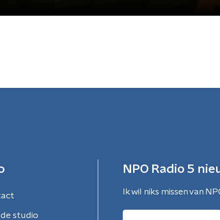
o
NPO Radio 5 nie
Ik wil niks missen van NP
tact
de studio