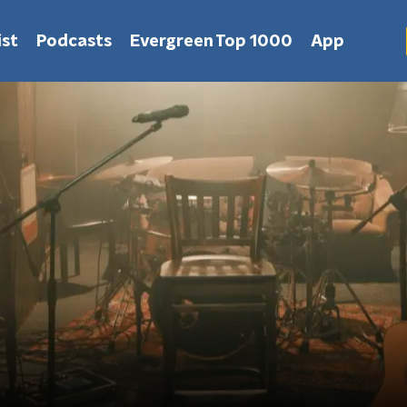
st
Podcasts
Evergreen Top 1000
App