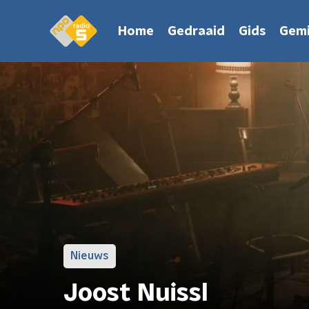
Home
Gedraaid
Gids
Gemi
Nieuws
Joost Nuissl