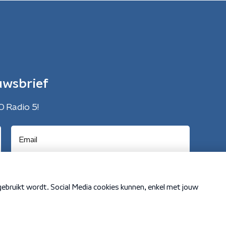
uwsbrief
O Radio 5!
Cookiebeleid