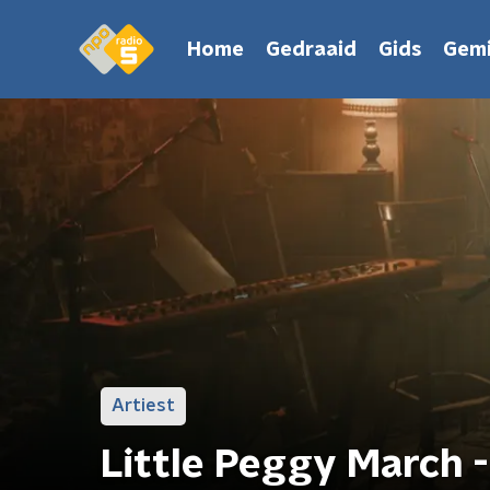
Home
Gedraaid
Gids
Gemi
Artiest
Little Peggy March -