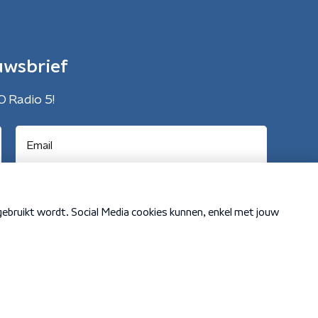
uwsbrief
O Radio 5!
Cookiebeleid