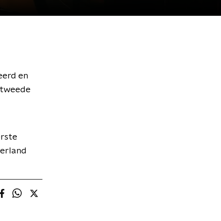
eerd en
r tweede
erste
derland