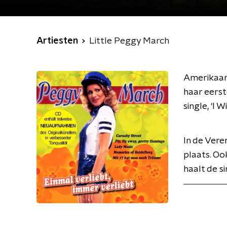
Artiesten
Little Peggy March
Amerikaans
haar eerst
single, ‘I 
In de Vere
plaats. Oo
haalt de si