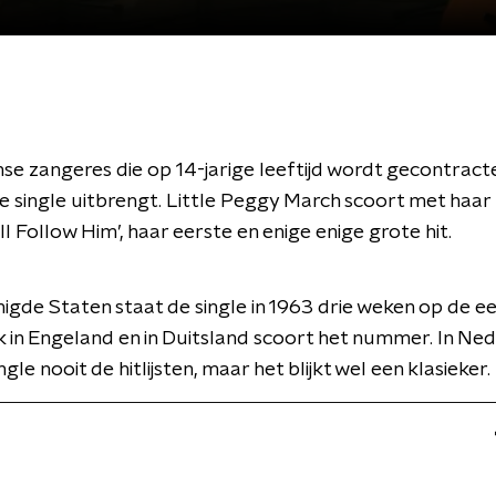
e zangeres die op 14-jarige leeftijd wordt gecontract
e single uitbrengt. Little Peggy March scoort met haa
Will Follow Him’, haar eerste en enige enige grote hit.
nigde Staten staat de single in 1963 drie weken op de e
k in Engeland en in Duitsland scoort het nummer. In Ne
ngle nooit de hitlijsten, maar het blijkt wel een klasieker.