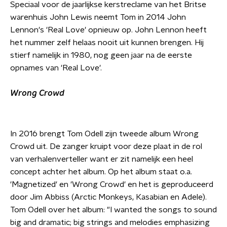
Speciaal voor de jaarlijkse kerstreclame van het Britse
warenhuis John Lewis neemt Tom in 2014 John
Lennon's 'Real Love' opnieuw op. John Lennon heeft
het nummer zelf helaas nooit uit kunnen brengen. Hij
stierf namelijk in 1980, nog geen jaar na de eerste
opnames van 'Real Love'.
Wrong Crowd
In 2016 brengt Tom Odell zijn tweede album Wrong
Crowd uit.
De zanger kruipt voor deze plaat in de rol
van verhalenverteller want er zit namelijk een heel
concept achter het album. Op het album staat o.a.
'
Magnetized' en 'Wrong Crowd' en het is geproduceerd
door Jim Abbiss (Arctic Monkeys, Kasabian en Adele).
Tom Odell over het album:
"
I wanted the songs to sound
big and dramatic; big strings and melodies emphasizing