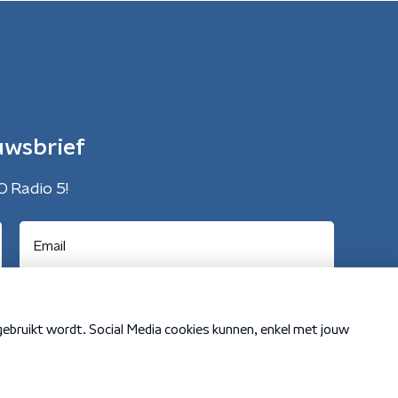
uwsbrief
O Radio 5!
Cookiebeleid