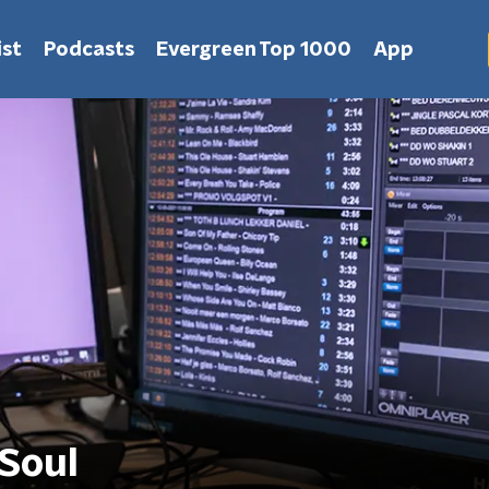
st
Podcasts
Evergreen Top 1000
App
Soul