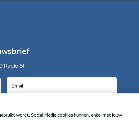
uwsbrief
O Radio 5!
Cookiebeleid