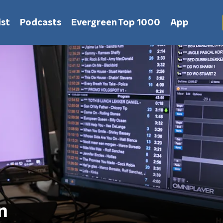
st
Podcasts
Evergreen Top 1000
App
n