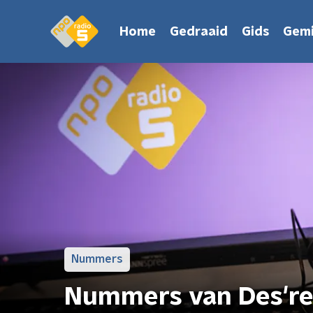
Home
Gedraaid
Gids
Gemi
Nummers
Nummers van Des'r