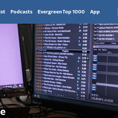
st
Podcasts
Evergreen Top 1000
App
ee