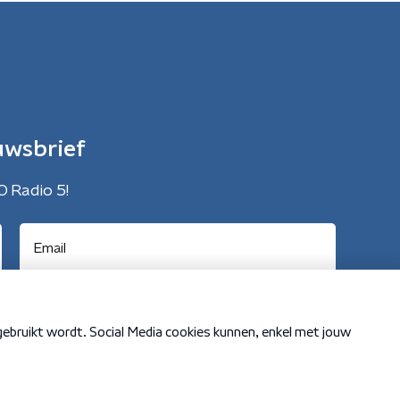
uwsbrief
O Radio 5!
Cookiebeleid