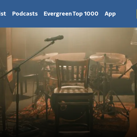
st
Podcasts
Evergreen Top 1000
App