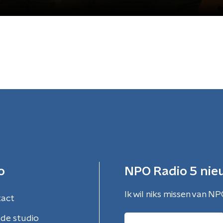
o
NPO Radio 5 nie
Ik wil niks missen van NP
tact
de studio