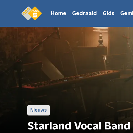
Home
Gedraaid
Gids
Gemi
Nieuws
Starland Vocal Band