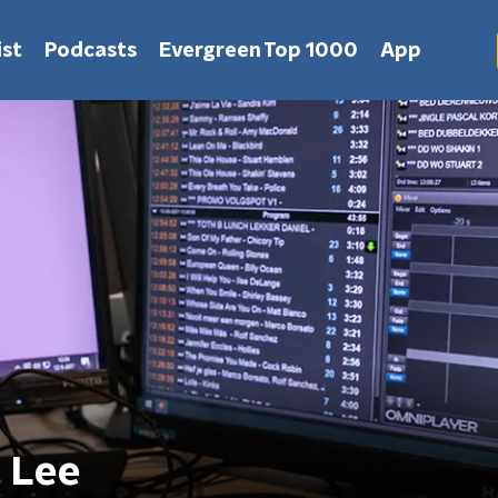
st
Podcasts
Evergreen Top 1000
App
 Lee