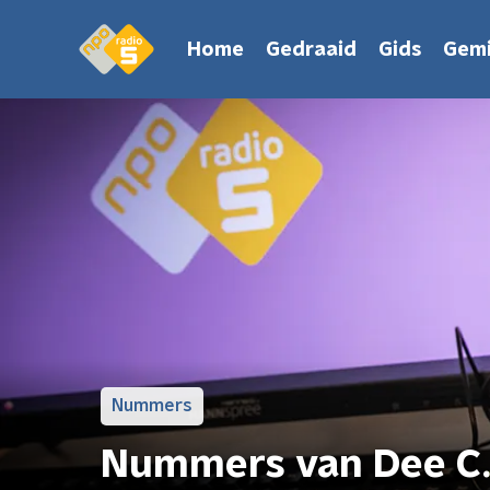
Home
Gedraaid
Gids
Gemi
Nummers
Nummers van Dee C.