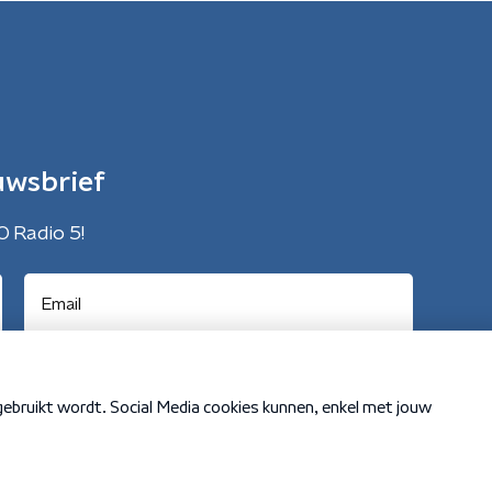
uwsbrief
O Radio 5!
Cookiebeleid