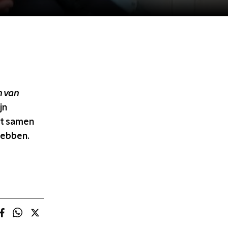
 van
jn
kt samen
hebben.