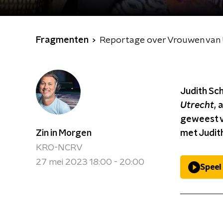
Fragmenten
Reportage over Vrouwen van 
Judith Sch
Utrecht
, 
geweest v
Zin in Morgen
met Judit
KRO-NCRV
27 mei 2023 18:00 - 20:00
Speel