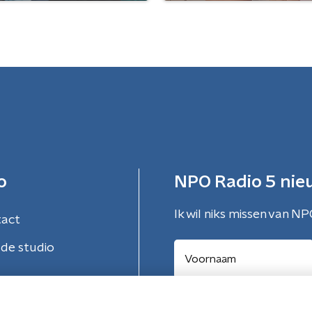
o
NPO Radio 5 nie
Ik wil niks missen van NP
tact
de studio
Aanmelden