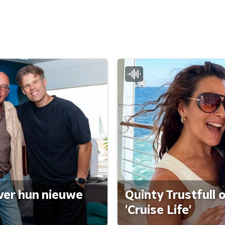
ver hun nieuwe
Quinty Trustfull 
'Cruise Life'