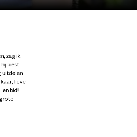
n, zag ik
hij kiest
g uitdelen
kaar, lieve
en bid!!
 grote