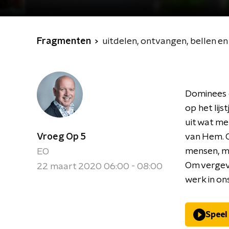
Fragmenten
uitdelen, ontvangen, bellen e
Dominees e
op het lijs
uit wat me
Vroeg Op 5
van Hem. O
mensen, mo
EO
Om vergev
22 maart 2020 06:00 - 08:00
werk in on
Speel