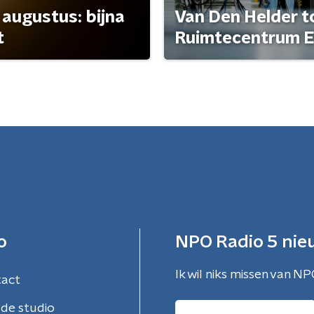
 augustus: bijna
Van Den Helder to
t
Ruimtecentrum E
o
NPO Radio 5 nie
Ik wil niks missen van NP
tact
de studio