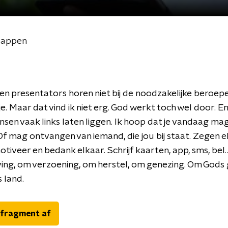
n appen
n presentators horen niet bij de noodzakelijke beroepe
tje. Maar dat vind ik niet erg. God werkt toch wel door. En 
nsen vaak links laten liggen. Ik hoop dat je vandaag ma
f mag ontvangen van iemand, die jou bij staat. Zegen el
tiveer en bedank elkaar. Schrijf kaarten, app, sms, bel… 
ing, om verzoening, om herstel, om genezing. Om Gods
s land.
 fragment af