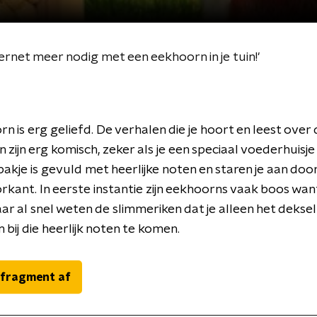
ernet meer nodig met een eekhoorn in je tuin!'
n is erg geliefd. De verhalen die je hoort en leest over
ijn erg komisch, zeker als je een speciaal voederhuisje i
bakje is gevuld met heerlijke noten en staren je aan door
rkant. In eerste instantie zijn eekhoorns vaak boos wa
Maar al snel weten de slimmeriken dat je alleen het dekse
 bij die heerlijk noten te komen.
 fragment af