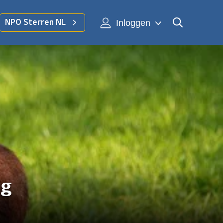
Inloggen
NPO Sterren NL
ig