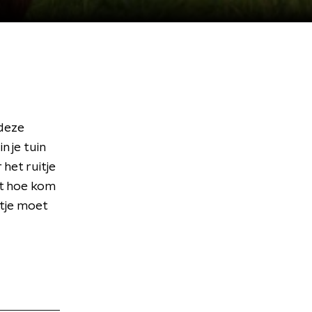
 deze
n je tuin
 het ruitje
nt hoe kom
ltje moet