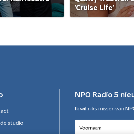
'Cruise Life'
o
NPO Radio 5 nie
Ik wil niks missen van NP
tact
de studio