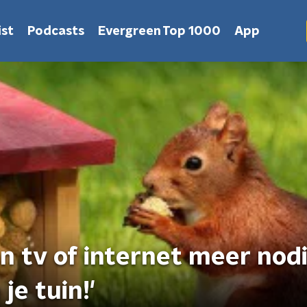
st
Podcasts
Evergreen Top 1000
App
n tv of internet meer nod
je tuin!'