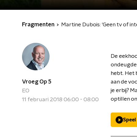
Fragmenten
Martine Dubois: 'Geen tv of int
De eekhoor
ondeugden z
hebt. Het 
Vroeg Op 5
aan de voo
je erbij? 
EO
optillen om
11 februari 2018 06:00 - 08:00
Speel