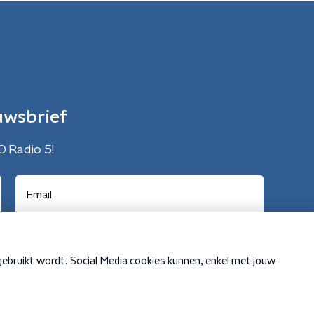
uwsbrief
O Radio 5!
Cookiebeleid