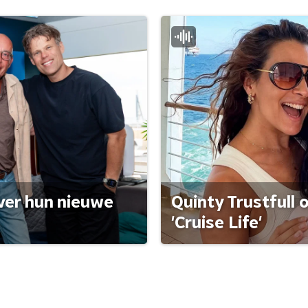
ver hun nieuwe
Quinty Trustfull 
'Cruise Life'