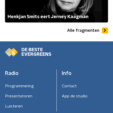
Henkjan Smits eert Jerney Kaagman
Alle fragmenten
DE BESTE
EVERGREENS
Radio
Info
Programmering
Contact
Presentatoren
App de studio
Luisteren