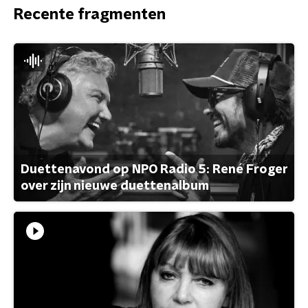
Recente fragmenten
Duettenavond op NPO Radio 5: René Froger
over zijn nieuwe duettenalbum