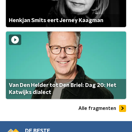
Henkjan Smits eert Jerney Kaagman
Van Den Helder tot Den Briel: Dag 20: Het
Katwijks dialect
Alle fragmenten
DE BESTE