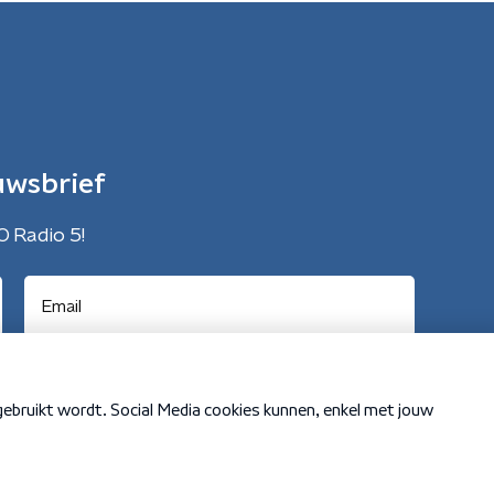
uwsbrief
O Radio 5!
Cookiebeleid