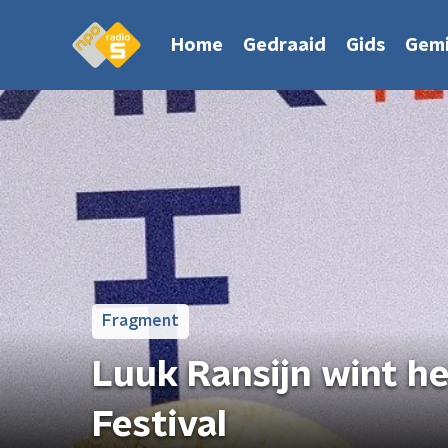
Home
Gedraaid
Gids
Gemi
Fragment
Luuk Ransijn wint h
Festival