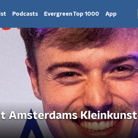
st
Podcasts
Evergreen Top 1000
App
et Amsterdams Kleinkunst