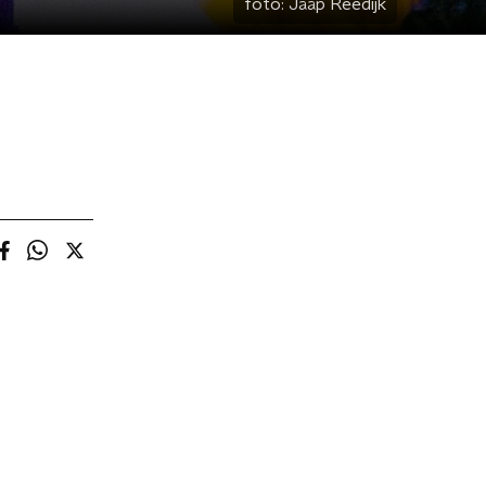
foto:
Jaap Reedijk