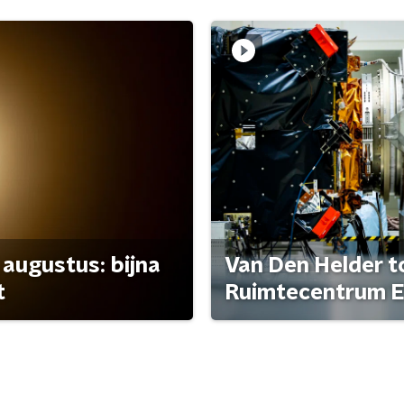
 augustus: bijna
Van Den Helder to
t
Ruimtecentrum E