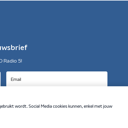
uwsbrief
O Radio 5!
Cookiebeleid