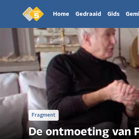
Home
Gedraaid
Gids
Gemi
Fragment
De ontmoeting van P