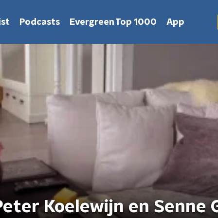
st
Podcasts
Evergreen Top 1000
App
eter Koelewijn en Senne 