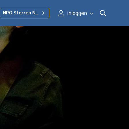
Inloggen
NPO Sterren NL