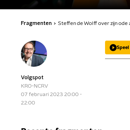
Fragmenten
Steffen de Wolff over zijn od
Speel
Volgspot
KRO-NCRV
07 februari 2023 20:00 -
22:00