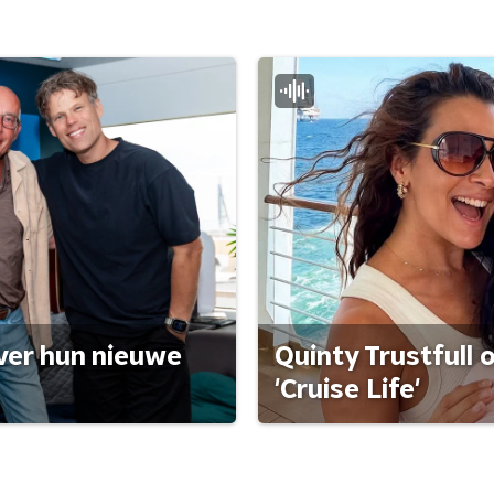
ver hun nieuwe
Quinty Trustfull 
'Cruise Life'