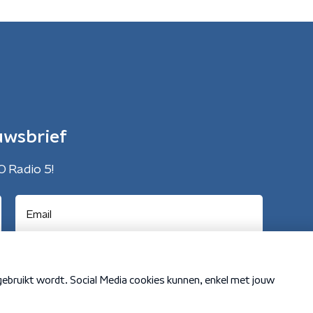
uwsbrief
O Radio 5!
Cookiebeleid