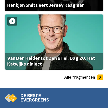
Henkjan Smits eert Jerney Kaagman
Van Den Helder tot Den Briel: Dag 20: Het
Katwijks dialect
Alle fragmenten
DE BESTE
EVERGREENS