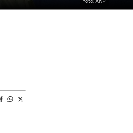
foto:
ANP