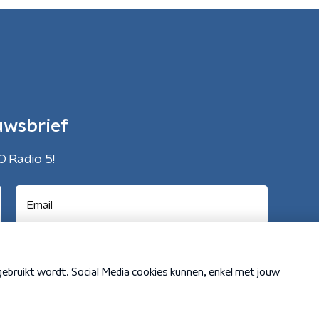
uwsbrief
O Radio 5!
Cookiebeleid