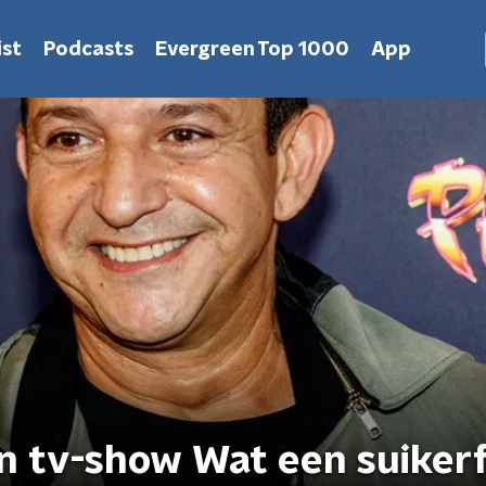
st
Podcasts
Evergreen Top 1000
App
jn tv-show Wat een suiker