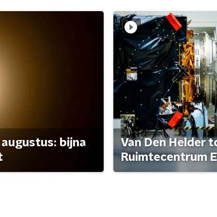
 augustus: bijna
Van Den Helder to
t
Ruimtecentrum E