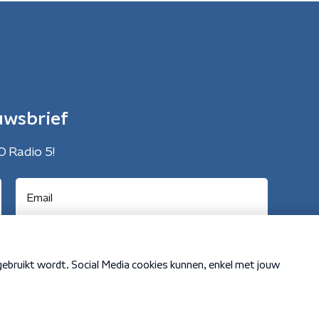
uwsbrief
O Radio 5!
Cookiebeleid