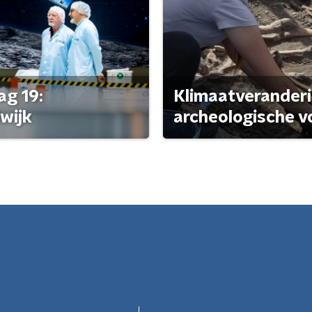
ag 19:
Klimaatveranderi
wijk
archeologische v