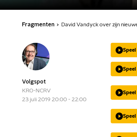
Fragmenten
David Vandyck over zijn nieuw
Speel
Speel
Volgspot
KRO-NCRV
Speel
23 juli 2019 20:00 - 22:00
Speel