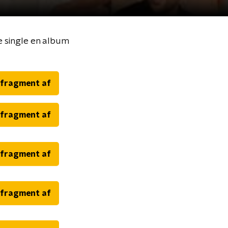
e single en album
 fragment af
 fragment af
 fragment af
 fragment af