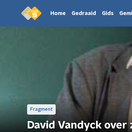
Home
Gedraaid
Gids
Gemi
Fragment
David Vandyck over 