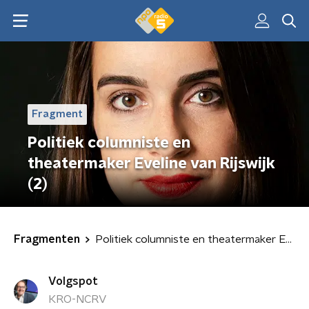
Fragment
Politiek columniste en
theatermaker Eveline van Rijswijk
(2)
Fragmenten
Politiek columniste en theatermaker Eveline van Rijswijk (2)
Volgspot
KRO-NCRV