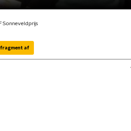
KF Sonneveldprijs
 fragment af