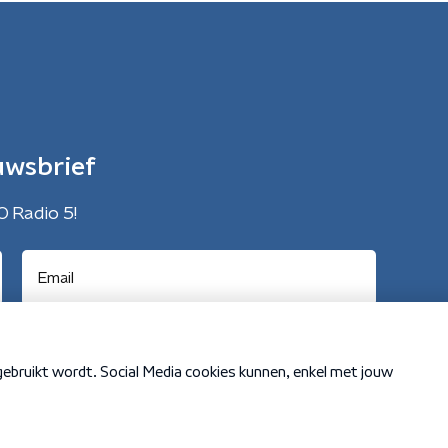
uwsbrief
O Radio 5!
Cookiebeleid