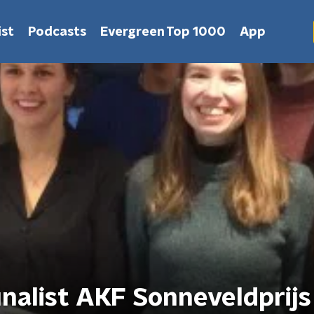
st
Podcasts
Evergreen Top 1000
App
finalist AKF Sonneveldprijs