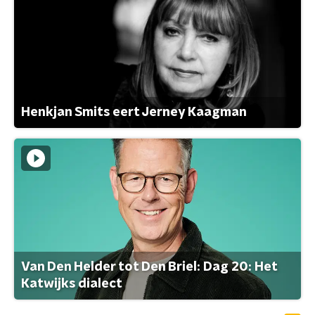
Henkjan Smits eert Jerney Kaagman
Van Den Helder tot Den Briel: Dag 20: Het
Katwijks dialect