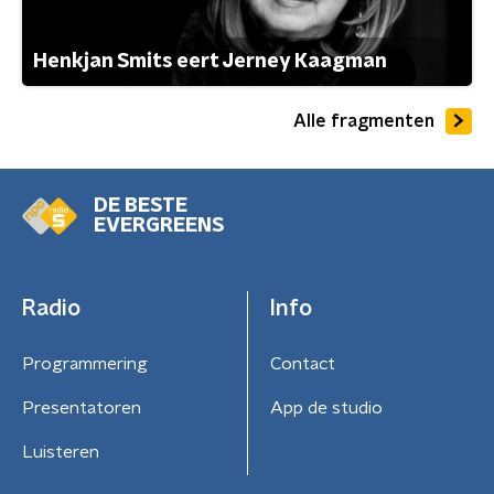
Henkjan Smits eert Jerney Kaagman
Alle fragmenten
DE BESTE
EVERGREENS
Radio
Info
Programmering
Contact
Presentatoren
App de studio
Luisteren