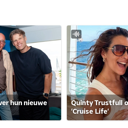
ver hun nieuwe
Quinty Trustfull 
'Cruise Life'