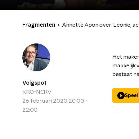
Fragmenten
Annette Apon over 'Leonie, act
Het maken
makkelijk 
bestaat n
Volgspot
KRO-NCRV
Speel
26 februari 2020 20:00 -
22:00