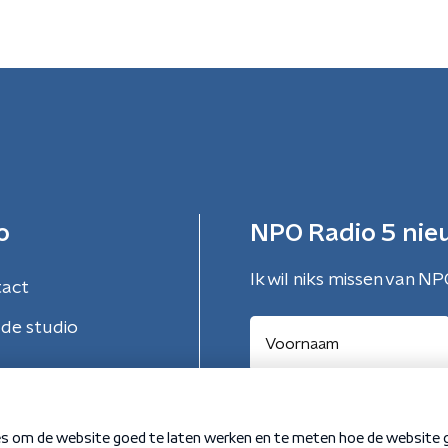
o
NPO Radio 5 nie
Ik wil niks missen van NP
tact
de studio
Aanmelden