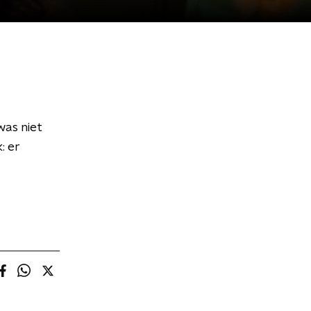
as niet
: er