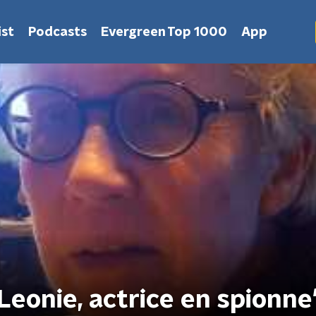
st
Podcasts
Evergreen Top 1000
App
eonie, actrice en spionne