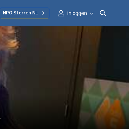
Inloggen
NPO Sterren NL
'