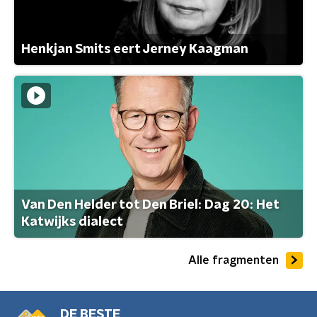
Henkjan Smits eert Jerney Kaagman
Van Den Helder tot Den Briel: Dag 20: Het
Katwijks dialect
Alle fragmenten
DE BESTE