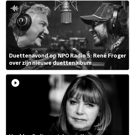
Duettenavond op NPO Radio 5: René Froger
over zijn nieuwe duettenalbum