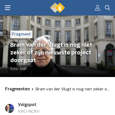
Fragment
Bram van der Vlugt is nog niet
zeker of zijn nieuwste project
doorgaat
foto:
ANP
Fragmenten
Bram van der Vlugt is nog niet zeker of zijn nieuwste project doorgaat
Volgspot
KRO-NCRV