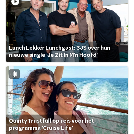
Lunch Lekker Lunchgast: 3JS over hun
nieuwe single 'Je Zit In M'n Hoofd'
Quinty Trustfull op reis voor het
programma 'Cruise Life'