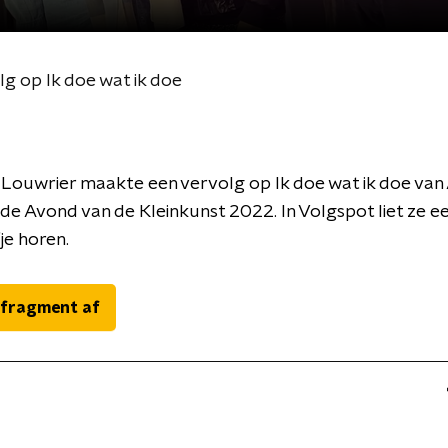
lg op Ik doe wat ik doe
Louwrier maakte een vervolg op Ik doe wat ik doe van 
 de Avond van de Kleinkunst 2022. In Volgspot liet ze ee
je horen.
 fragment af