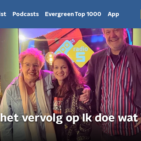
st
Podcasts
Evergreen Top 1000
App
het vervolg op Ik doe wat 