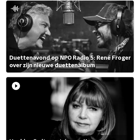
Duettenavond op NPO Radio 5: René Froger
over zijn nieuwe duettenalbum