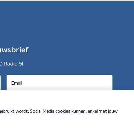
uwsbrief
O Radio 5!
Cookiebeleid