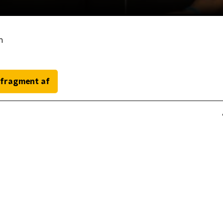
n
 fragment af