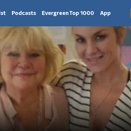
st
Podcasts
Evergreen Top 1000
App