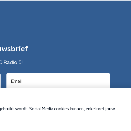
uwsbrief
O Radio 5!
Cookiebeleid