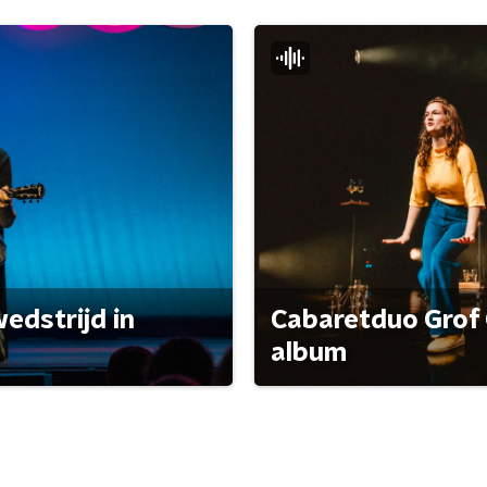
edstrijd in
Cabaretduo Grof 
album