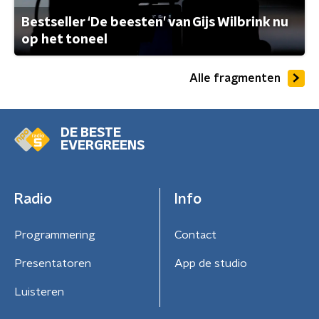
Bestseller ‘De beesten’ van Gijs Wilbrink nu
op het toneel
Alle fragmenten
DE BESTE
EVERGREENS
Radio
Info
Programmering
Contact
Presentatoren
App de studio
Luisteren