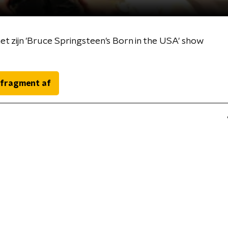
t zijn 'Bruce Springsteen's Born in the USA' show
 fragment af