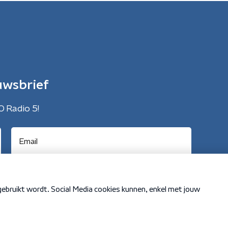
uwsbrief
O Radio 5!
Cookiebeleid