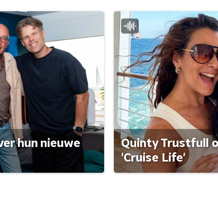
ver hun nieuwe
Quinty Trustfull 
'Cruise Life'