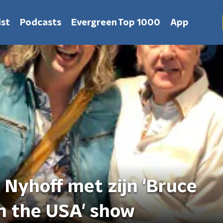
st
Podcasts
Evergreen Top 1000
App
 Nyhoff met zijn 'Bruce
in the USA' show